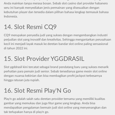
Anda mainkan tanpa merasa bosan. Sebab slot casino dari provider habanero
seru ini banyak menyediakan jenis permainan yang disesuaikan dengan
kebutuhan player dan tersedia dalam pilihan bahasa lengkap termasuk bahasa
Indonesia.
14. Slot Resmi CQ9
CQ9 merupakan penyedia judi yang sukses dengan mengembangkan industri
perjudian slot yang inovatif dan kreativitas. Sehingga mengantarkan perusahaan
kecil ini menjadi layak masuk ke deretan bandar slot online paling sensasional
di tahun 2022 ini.
15. Slot Provider YGGDRASIL
Slot ygddrasil kini tercatat sebagai brand pendatang baru yang sukses menarik
perhatian para pemain judi senior. Sebab tersedianya game mesin slot online
dengan nuansa kekinian dan bisa membagikan profit jackpot terbesarnya
hingga ratusan juta rupiah.
16. Slot Resmi Play'N Go
Play'n go adalah salah satu deretan provider ternama yang memiliki kualitas
gambar yang memukau dan juga fitur game yang lengkap. Anda bisa
mendapatkan pengalaman bermain judi slot online yang menyenangkan dan
tak terlupakan hanya di play'n go.