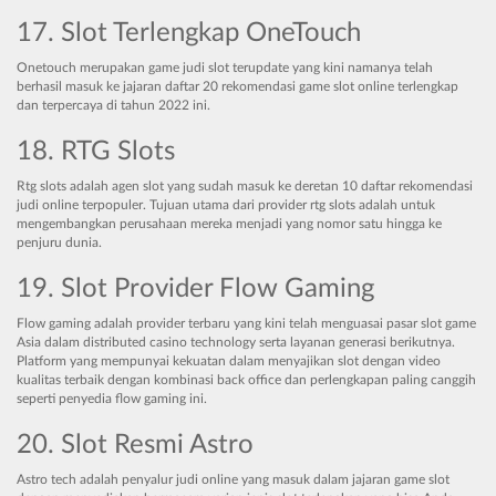
17. Slot Terlengkap OneTouch
Onetouch merupakan game judi slot terupdate yang kini namanya telah
berhasil masuk ke jajaran daftar 20 rekomendasi game slot online terlengkap
dan terpercaya di tahun 2022 ini.
18. RTG Slots
Rtg slots adalah agen slot yang sudah masuk ke deretan 10 daftar rekomendasi
judi online terpopuler. Tujuan utama dari provider rtg slots adalah untuk
mengembangkan perusahaan mereka menjadi yang nomor satu hingga ke
penjuru dunia.
19. Slot Provider Flow Gaming
Flow gaming adalah provider terbaru yang kini telah menguasai pasar slot game
Asia dalam distributed casino technology serta layanan generasi berikutnya.
Platform yang mempunyai kekuatan dalam menyajikan slot dengan video
kualitas terbaik dengan kombinasi back office dan perlengkapan paling canggih
seperti penyedia flow gaming ini.
20. Slot Resmi Astro
Astro tech adalah penyalur judi online yang masuk dalam jajaran game slot