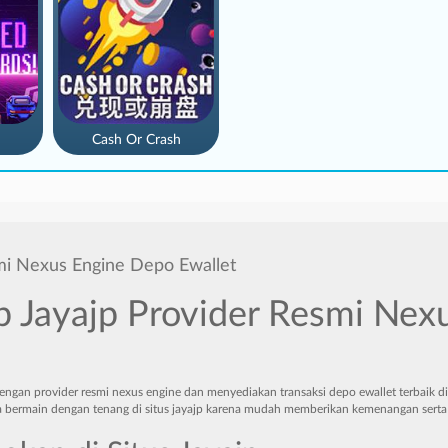
Cash Or Crash
smi Nexus Engine Depo Ewallet
ap Jayajp Provider Resmi Ne
engan provider resmi nexus engine dan menyediakan transaksi depo ewallet terbaik di
 bermain dengan tenang di situs jayajp karena mudah memberikan kemenangan serta 