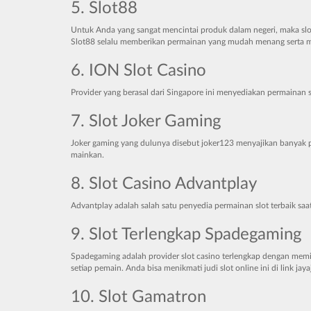
5. Slot88
Untuk Anda yang sangat mencintai produk dalam negeri, maka slot8
Slot88 selalu memberikan permainan yang mudah menang serta mem
6. ION Slot Casino
Provider yang berasal dari Singapore ini menyediakan permainan s
7. Slot Joker Gaming
Joker gaming yang dulunya disebut joker123 menyajikan banyak pe
mainkan.
8. Slot Casino Advantplay
Advantplay adalah salah satu penyedia permainan slot terbaik saa
9. Slot Terlengkap Spadegaming
Spadegaming adalah provider slot casino terlengkap dengan memil
setiap pemain. Anda bisa menikmati judi slot online ini di link jay
10. Slot Gamatron