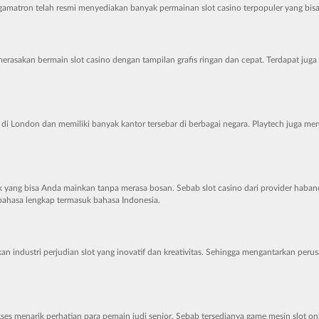
 gamatron telah resmi menyediakan banyak permainan slot casino terpopuler yang bisa 
erasakan bermain slot casino dengan tampilan grafis ringan dan cepat. Terdapat jug
 di London dan memiliki banyak kantor tersebar di berbagai negara. Playtech juga me
 yang bisa Anda mainkan tanpa merasa bosan. Sebab slot casino dari provider haban
bahasa lengkap termasuk bahasa Indonesia.
dustri perjudian slot yang inovatif dan kreativitas. Sehingga mengantarkan perusah
ukses menarik perhatian para pemain judi senior. Sebab tersedianya game mesin slot 