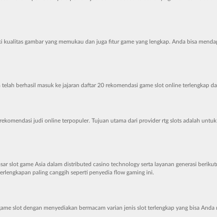
liki kualitas gambar yang memukau dan juga fitur game yang lengkap. Anda bisa men
lah berhasil masuk ke jajaran daftar 20 rekomendasi game slot online terlengkap dan
r rekomendasi judi online terpopuler. Tujuan utama dari provider rtg slots adalah 
asar slot game Asia dalam distributed casino technology serta layanan generasi beri
erlengkapan paling canggih seperti penyedia flow gaming ini.
n game slot dengan menyediakan bermacam varian jenis slot terlengkap yang bisa And