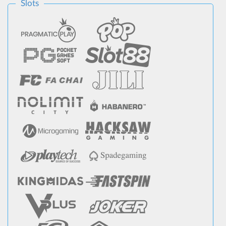
Slots