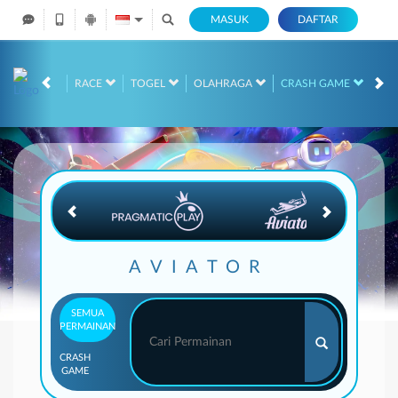
MASUK
DAFTAR
VE CASINO
RACE
TOGEL
OLAHRAGA
CRASH GAME
AR
AVIATOR
SEMUA
PERMAINAN
CRASH
GAME