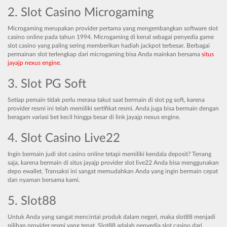
2. Slot Casino Microgaming
Microgaming merupakan provider pertama yang mengembangkan software slot
casino online pada tahun 1994. Microgaming di kenal sebagai penyedia game
slot casino yang paling sering memberikan hadiah jackpot terbesar. Berbagai
permainan slot terlengkap dari microgaming bisa Anda mainkan bersama
situs
jayajp nexus engine
.
3. Slot PG Soft
Setiap pemain tidak perlu merasa takut saat bermain di slot pg soft, karena
provider resmi ini telah memiliki sertifikat resmi. Anda juga bisa bermain dengan
beragam variasi bet kecil hingga besar di link jayajp nexus engine.
4. Slot Casino Live22
Ingin bermain judi slot casino online tetapi memiliki kendala deposit? Tenang
saja, karena bermain di situs jayajp provider slot live22 Anda bisa menggunakan
depo ewallet. Transaksi ini sangat memudahkan Anda yang ingin bermain cepat
dan nyaman bersama kami.
5. Slot88
Untuk Anda yang sangat mencintai produk dalam negeri, maka slot88 menjadi
pilihan provider resmi yang tepat. Slot88 adalah penyedia slot casino dari