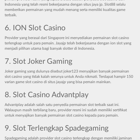
Indonesia yang telah resmi bekerjasama dengan situs jaya jp. Slot88 selalu
memberikan permainan yang mudah menang serta memiliki kualitas game
terbaik.
6. ION Slot Casino
Provider yang berasal dari Singapore ini menyediakan permainan slot casino
terlengkap untuk para pemain. Jayajp telah bekerjasama dengan ion slot yang
menjadi pilihan utama bagi banyak slotter di Indonesia.
7. Slot Joker Gaming
Joker gaming yang dulunya disebut joker123 menyajikan banyak permainan
slot casino yang tidak kalah serunya untuk Anda nikmati. Terdapat hampir 150
varian game slot casino di situs jayajp yang bisa pemain mainkan.
8. Slot Casino Advantplay
Advantplay adalah salah satu penyedia permainan slot terbaik saat ini.
Walaupun masih terbilang baru, provider resmi ini sudah memiliki sertifikat
untuk menyajikan banyak permainan slot casino kepada para pemain.
9. Slot Terlengkap Spadegaming
Spadegaming adalah provider slot casino terlengkap dengan memiliki jaminan