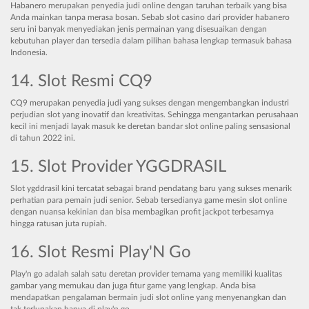
Habanero merupakan penyedia judi online dengan taruhan terbaik yang bisa
Anda mainkan tanpa merasa bosan. Sebab slot casino dari provider habanero
seru ini banyak menyediakan jenis permainan yang disesuaikan dengan
kebutuhan player dan tersedia dalam pilihan bahasa lengkap termasuk bahasa
Indonesia.
14. Slot Resmi CQ9
CQ9 merupakan penyedia judi yang sukses dengan mengembangkan industri
perjudian slot yang inovatif dan kreativitas. Sehingga mengantarkan perusahaan
kecil ini menjadi layak masuk ke deretan bandar slot online paling sensasional
di tahun 2022 ini.
15. Slot Provider YGGDRASIL
Slot ygddrasil kini tercatat sebagai brand pendatang baru yang sukses menarik
perhatian para pemain judi senior. Sebab tersedianya game mesin slot online
dengan nuansa kekinian dan bisa membagikan profit jackpot terbesarnya
hingga ratusan juta rupiah.
16. Slot Resmi Play'N Go
Play'n go adalah salah satu deretan provider ternama yang memiliki kualitas
gambar yang memukau dan juga fitur game yang lengkap. Anda bisa
mendapatkan pengalaman bermain judi slot online yang menyenangkan dan