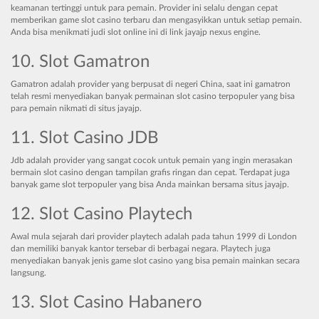
keamanan tertinggi untuk para pemain. Provider ini selalu dengan cepat
memberikan game slot casino terbaru dan mengasyikkan untuk setiap pemain.
Anda bisa menikmati judi slot online ini di link jayajp nexus engine.
10. Slot Gamatron
Gamatron adalah provider yang berpusat di negeri China, saat ini gamatron
telah resmi menyediakan banyak permainan slot casino terpopuler yang bisa
para pemain nikmati di situs jayajp.
11. Slot Casino JDB
Jdb adalah provider yang sangat cocok untuk pemain yang ingin merasakan
bermain slot casino dengan tampilan grafis ringan dan cepat. Terdapat juga
banyak game slot terpopuler yang bisa Anda mainkan bersama situs jayajp.
12. Slot Casino Playtech
Awal mula sejarah dari provider playtech adalah pada tahun 1999 di London
dan memiliki banyak kantor tersebar di berbagai negara. Playtech juga
menyediakan banyak jenis game slot casino yang bisa pemain mainkan secara
langsung.
13. Slot Casino Habanero