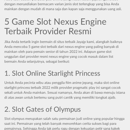
dengan menyediakan bermacam varian jenis slot terlengkap yang bisa Anda
mainkan dengan mudah di mana saja dan kapan saja menggunakan uang asli.
5 Game Slot Nexus Engine
Terbaik Provider Resmi
Jika Anda tertarik ingin bermain di situs terbaik Jayajp kami, alangkah baiknya
Anda mencoba 5 game slot terbaik dari nexus engine yang paling banyak di
mainkan oleh para pemain senior di tahun 2022 ini. Adapun game slot
unggulan dari provider resmi nexus engine yang cocok masuk dalam list
bermain Anda selanjutnya, sebagai berikut:
1. Slot Online Starlight Princess
Untuk Anda pecinta wibu atau penggila film anime jepang, maka slot online
starlight princess terbaik 2022 milik provider pragmatic play ini sangat cocok
sekali untuk Anda mainkan. Sesuai namanya, Anda akan di bawa menuju istana
di atas awan untuk bertemu sang putri cantik yang memiliki tongkat ajaib.
2. Slot Gates of Olympus
Slot olympus merupakan salah satu permainan judi online yang popular hingga
saat ini. Permainan yang telah banyak menorehkan cerita sukses bagi para
pemainnya. Sehingga Anda tak perlu ragu dengan kekuatan petir sang kakek