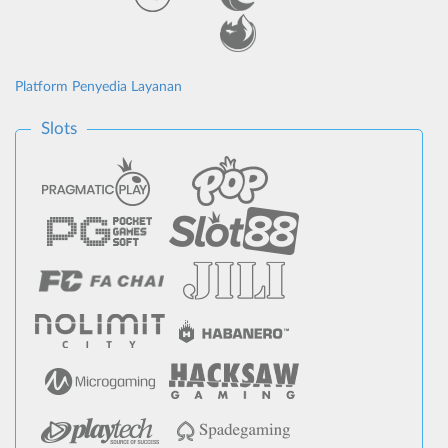
Platform Penyedia Layanan
Slots