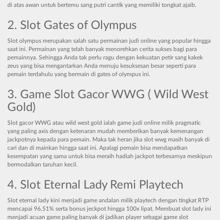
di atas awan untuk bertemu sang putri cantik yang memiliki tongkat ajaib.
2. Slot Gates of Olympus
Slot olympus merupakan salah satu permainan judi online yang popular hingga
saat ini. Permainan yang telah banyak menorehkan cerita sukses bagi para
pemainnya. Sehingga Anda tak perlu ragu dengan kekuatan petir sang kakek
zeus yang bisa mengantarkan Anda menuju kesuksesan besar seperti para
pemain terdahulu yang bermain di gates of olympus ini.
3. Game Slot Gacor WWG ( Wild West
Gold)
Slot gacor WWG atau wild west gold ialah game judi online milik pragmatic
yang paling axis dengan ketenaran mudah memberikan banyak kemenangan
jackpotnya kepada para pemain. Maka tak heran jika slot wwg masih banyak di
cari dan di mainkan hingga saat ini. Apalagi pemain bisa mendapatkan
kesempatan yang sama untuk bisa meraih hadiah jackpot terbesarnya meskipun
bermodalkan taruhan kecil.
4. Slot Eternal Lady Remi Playtech
Slot eternal lady kini menjadi game andalan milik playtech dengan tingkat RTP
mencapai 96,51% serta bonus jeckpot hingga 100x lipat. Membuat slot lady ini
menjadi acuan game paling banyak di jadikan player sebagai game slot