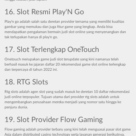
16. Slot Resmi Play'N Go
Play'n go adalah salah satu deretan provider ternama yang memiliki kualitas
gambar yang memukau dan juga fitur game yang lengkap. Anda bisa
mendapatkan pengalaman bermain judi slot online yang menyenangkan dan
tak terlupakan hanya di play'n go.
17. Slot Terlengkap OneTouch
Onetouch merupakan game judi slot terupdate yang kini namanya telah
berhasil masuk ke jajaran daftar 20 rekomendasi game slot online terlengkap
dan terpercaya di tahun 2022 ini.
18. RTG Slots
Rtg slots adalah agen slot yang sudah masuk ke deretan 10 daftar rekomendasi
judi online terpopuler. Tujuan utama dari provider rtg slots adalah untuk
mengembangkan perusahaan mereka menjadi yang nomor satu hingga ke
penjuru dunia.
19. Slot Provider Flow Gaming
Flow gaming adalah provider terbaru yang kini telah menguasai pasar slot game
Asia dalam distributed casino technology serta layanan generasi berikutnya.