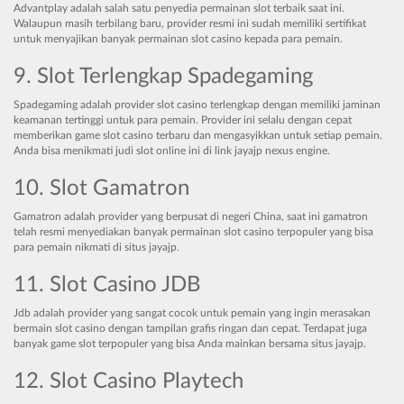
Advantplay adalah salah satu penyedia permainan slot terbaik saat ini.
Walaupun masih terbilang baru, provider resmi ini sudah memiliki sertifikat
untuk menyajikan banyak permainan slot casino kepada para pemain.
9. Slot Terlengkap Spadegaming
Spadegaming adalah provider slot casino terlengkap dengan memiliki jaminan
keamanan tertinggi untuk para pemain. Provider ini selalu dengan cepat
memberikan game slot casino terbaru dan mengasyikkan untuk setiap pemain.
Anda bisa menikmati judi slot online ini di link jayajp nexus engine.
10. Slot Gamatron
Gamatron adalah provider yang berpusat di negeri China, saat ini gamatron
telah resmi menyediakan banyak permainan slot casino terpopuler yang bisa
para pemain nikmati di situs jayajp.
11. Slot Casino JDB
Jdb adalah provider yang sangat cocok untuk pemain yang ingin merasakan
bermain slot casino dengan tampilan grafis ringan dan cepat. Terdapat juga
banyak game slot terpopuler yang bisa Anda mainkan bersama situs jayajp.
12. Slot Casino Playtech