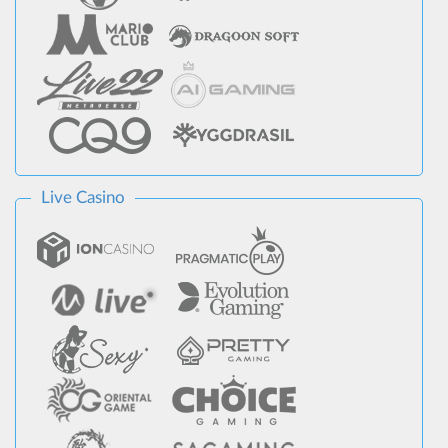
Live Casino