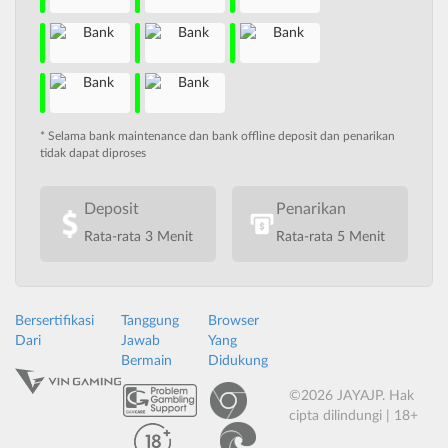
* Selama bank maintenance dan bank offline deposit dan penarikan
tidak dapat diproses
Deposit
Penarikan
Rata-rata 3 Menit
Rata-rata 5 Menit
Bersertifikasi
Tanggung
Browser
Dari
Jawab
Yang
Bermain
Didukung
©2026 JAYAJP. Hak
cipta dilindungi | 18+