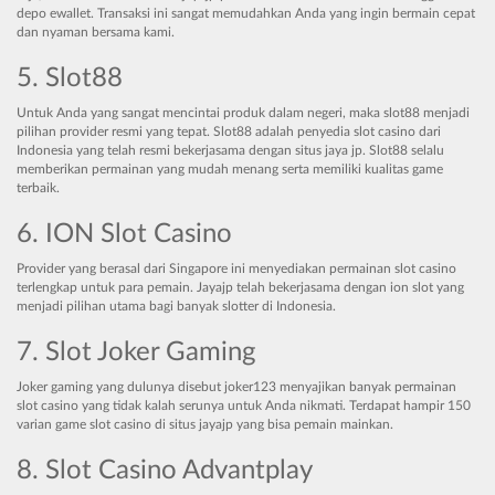
depo ewallet. Transaksi ini sangat memudahkan Anda yang ingin bermain cepat
dan nyaman bersama kami.
5. Slot88
Untuk Anda yang sangat mencintai produk dalam negeri, maka slot88 menjadi
pilihan provider resmi yang tepat. Slot88 adalah penyedia slot casino dari
Indonesia yang telah resmi bekerjasama dengan situs jaya jp. Slot88 selalu
memberikan permainan yang mudah menang serta memiliki kualitas game
terbaik.
6. ION Slot Casino
Provider yang berasal dari Singapore ini menyediakan permainan slot casino
terlengkap untuk para pemain. Jayajp telah bekerjasama dengan ion slot yang
menjadi pilihan utama bagi banyak slotter di Indonesia.
7. Slot Joker Gaming
Joker gaming yang dulunya disebut joker123 menyajikan banyak permainan
slot casino yang tidak kalah serunya untuk Anda nikmati. Terdapat hampir 150
varian game slot casino di situs jayajp yang bisa pemain mainkan.
8. Slot Casino Advantplay