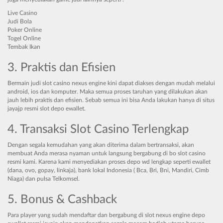
Live Casino
Judi Bola
Poker Online
Togel Online
Tembak Ikan
3. Praktis dan Efisien
Bermain judi slot casino nexus engine kini dapat diakses dengan mudah melalui
android, ios dan komputer. Maka semua proses taruhan yang dilakukan akan
jauh lebih praktis dan efisien. Sebab semua ini bisa Anda lakukan hanya di situs
jayajp resmi slot depo ewallet.
4. Transaksi Slot Casino Terlengkap
Dengan segala kemudahan yang akan diterima dalam bertransaksi, akan
membuat Anda merasa nyaman untuk langsung bergabung di bo slot casino
resmi kami. Karena kami menyediakan proses depo wd lengkap seperti ewallet
(dana, ovo, gopay, linkaja), bank lokal Indonesia ( Bca, Bri, Bni, Mandiri, Cimb
Niaga) dan pulsa Telkomsel.
5. Bonus & Cashback
Para player yang sudah mendaftar dan bergabung di slot nexus engine depo