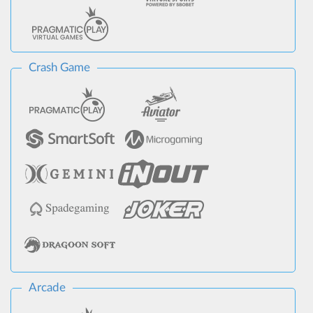
Crash Game
Arcade